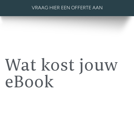
VRAAG HIER EEN OFFERTE AAN
Wat kost jouw
eBook
Heb je al een boek en wil je die omzetten naar een eBook
ePub3 (
accessible EAA proof
of
non-accessible
).
Bereken hiernaast jouw prijsindicatie en zie tegen welke
scherpe prijs wij jouw eBook kunnen maken. Je hebt al
*
een ePub3 vanaf € 95,-
en een toegankelijk ePub3 EAA